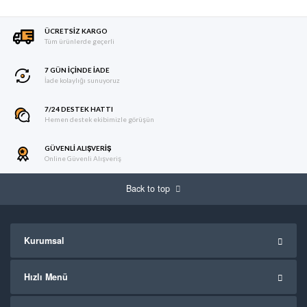
ÜCRETSIZ KARGO
Tüm ürünlerde geçerli
7 GÜN IÇINDE İADE
İade kolaylığı sunuyoruz
7/24 DESTEK HATTI
Hemen destek ekibimizle görüşün
GÜVENLI ALIŞVERIŞ
Online Güvenli Alışveriş
Back to top
Kurumsal
Hızlı Menü