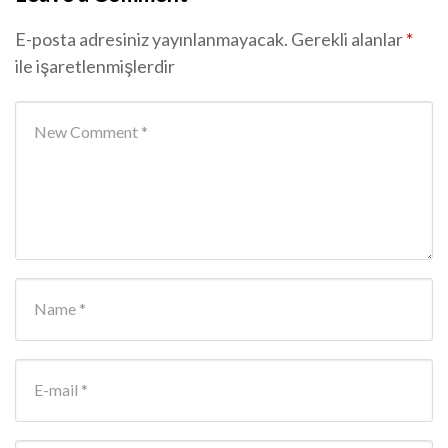
E-posta adresiniz yayınlanmayacak.
Gerekli alanlar
*
ile işaretlenmişlerdir
Your comment
*
First and Last name
*
E-mail Address
*