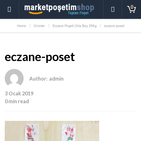
0
Home
Ürünler
Eczane Poşeti Orta Boy 25Kg
eczane-poset
eczane-poset
Author:
admin
3 Ocak 2019
0 min read