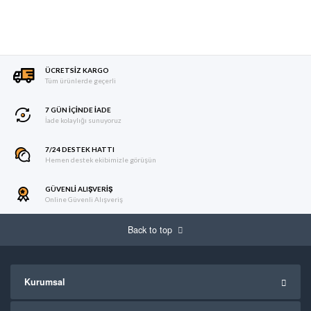
ÜCRETSIZ KARGO
Tüm ürünlerde geçerli
7 GÜN IÇINDE İADE
İade kolaylığı sunuyoruz
7/24 DESTEK HATTI
Hemen destek ekibimizle görüşün
GÜVENLI ALIŞVERIŞ
Online Güvenli Alışveriş
Back to top
Kurumsal