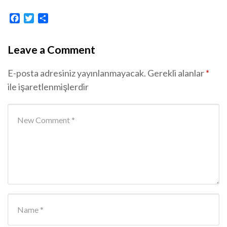
Facebook
Twitter
Share
Leave a Comment
E-posta adresiniz yayınlanmayacak.
Gerekli alanlar
*
ile işaretlenmişlerdir
Your comment
*
First and Last name
*