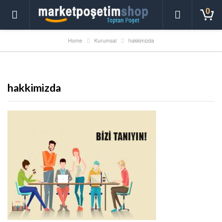
0
Home
Kurumsal
hakkimizda
hakkimizda