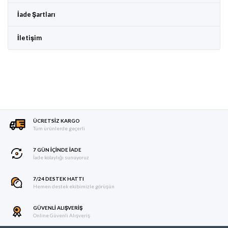
İade Şartları
İletişim
ÜCRETSIZ KARGO
Tüm ürünlerde geçerli
7 GÜN IÇINDE İADE
İade kolaylığı sunuyoruz
7/24 DESTEK HATTI
Hemen destek ekibimizle görüşün
GÜVENLI ALIŞVERIŞ
Online Güvenli Alışveriş