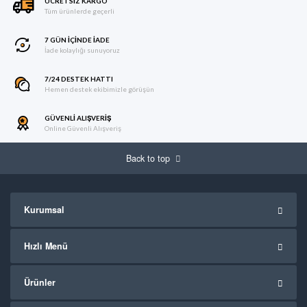
ÜCRETSIZ KARGO
Tüm ürünlerde geçerli
7 GÜN IÇINDE İADE
İade kolaylığı sunuyoruz
7/24 DESTEK HATTI
Hemen destek ekibimizle görüşün
GÜVENLI ALIŞVERIŞ
Online Güvenli Alışveriş
Back to top
Kurumsal
Hızlı Menü
Ürünler