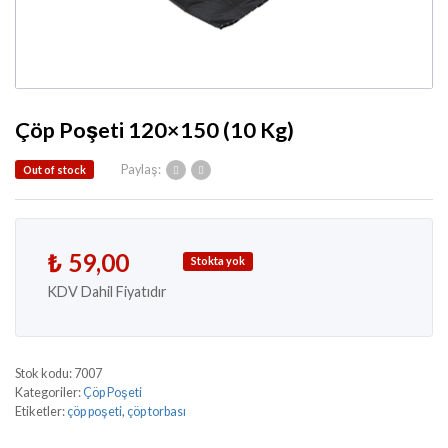
Çöp Poşeti 120×150 (10 Kg)
Paylaş:
Out of stock
₺
59,00
Stokta yok
KDV Dahil Fiyatıdır
Stok kodu:
7007
Kategoriler:
Çöp Poşeti
Etiketler:
çöp poşeti
,
çöp torbası