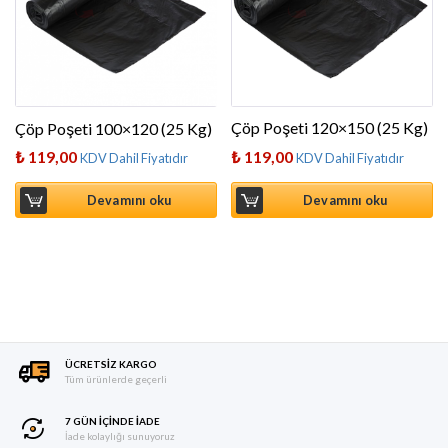
Çöp Poşeti 120×150 (25 Kg)
Çöp Poşeti 100×120 (25 Kg)
₺
119,00
₺
119,00
KDV Dahil Fiyatıdır
KDV Dahil Fiyatıdır
Devamını oku
Devamını oku
ÜCRETSIZ KARGO
Tüm ürünlerde geçerli
7 GÜN IÇINDE İADE
İade kolaylığı sunuyoruz