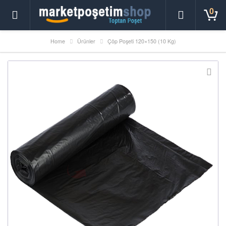
0
Home
Ürünler
Çöp Poşeti 120×150 (10 Kg)