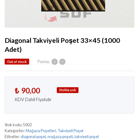
Diagonal Takviyeli Poşet 33×45 (1000
Adet)
Paylaş:
Out of stock
₺
90,00
Stokta yok
KDV Dahil Fiyatıdır
Stok kodu:
5002
Kategoriler:
Mağaza Poşetleri
,
Takviyeli Poşet
Etiketler:
diagonal poşet
,
mağaza poşeti
,
takviyeli poşet