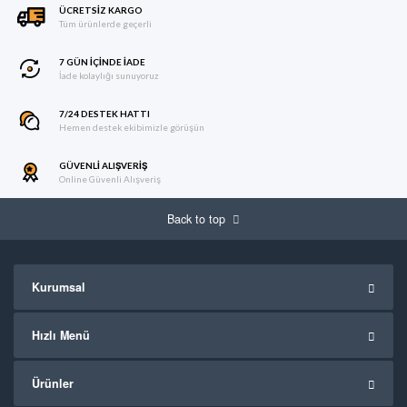
ÜCRETSIZ KARGO
Tüm ürünlerde geçerli
7 GÜN IÇINDE İADE
İade kolaylığı sunuyoruz
7/24 DESTEK HATTI
Hemen destek ekibimizle görüşün
GÜVENLI ALIŞVERIŞ
Online Güvenli Alışveriş
Back to top
Kurumsal
Hızlı Menü
Ürünler