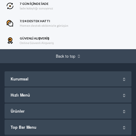
7 GÜN IÇINDE İADE
İade kolaylığı sunuyoruz
7/24 DESTEK HATTI
Hemen destek ekibimizle görüşün
GÜVENLI ALIŞVERIŞ
Online Güvenli Alışveriş
Back to top
Kurumsal
Hızlı Menü
Ürünler
Top Bar Menu