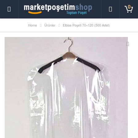
0
Home
Ürünler
Elbise Poşeti 70×120 (500 Adet)