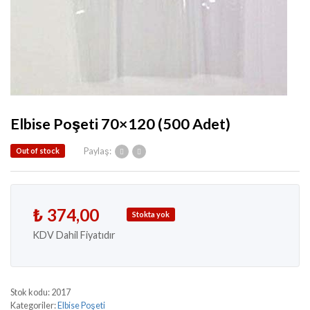
Elbise Poşeti 70×120 (500 Adet)
Paylaş:
Out of stock
₺
374,00
Stokta yok
KDV Dahil Fiyatıdır
Stok kodu:
2017
Kategoriler:
Elbise Poşeti