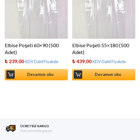
Elbise Poşeti 60×90 (500
Elbise Poşeti 55×180 (500
Adet)
Adet)
₺
239,00
₺
439,00
KDV Dahil Fiyatıdır
KDV Dahil Fiyatıdır
Devamını oku
Devamını oku
ÜCRETSIZ KARGO
Tüm ürünlerde geçerli