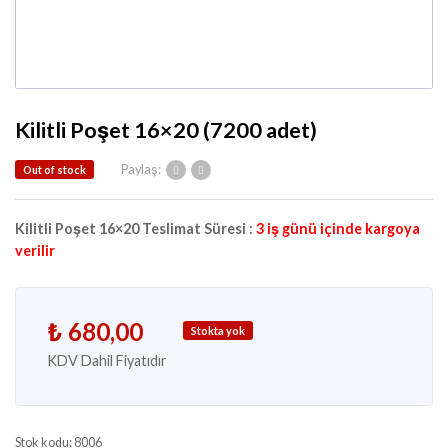
Kilitli Poşet 16×20 (7200 adet)
Paylaş:
Out of stock
Kilitli Poşet 16×20 Teslimat Süresi :
3 iş günü içinde kargoya
verilir
₺
680,00
Stokta yok
KDV Dahil Fiyatıdır
Stok kodu:
8006