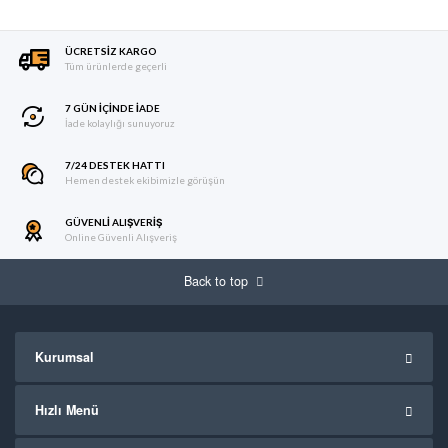
ÜCRETSIZ KARGO
Tüm ürünlerde geçerli
7 GÜN IÇINDE İADE
İade kolaylığı sunuyoruz
7/24 DESTEK HATTI
Hemen destek ekibimizle görüşün
GÜVENLI ALIŞVERIŞ
Online Güvenli Alışveriş
Back to top
Kurumsal
Hızlı Menü