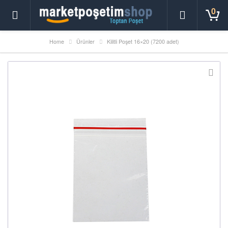
0
Home
Ürünler
Kilitli Poşet 16×20 (7200 adet)