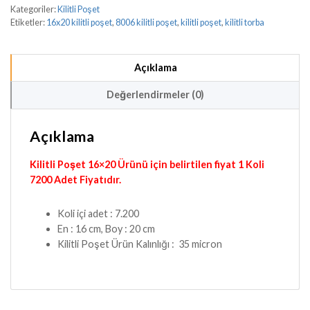
Kategoriler:
Kilitli Poşet
Etiketler:
16x20 kilitli poşet
,
8006 kilitli poşet
,
kilitli poşet
,
kilitli torba
Açıklama
Değerlendirmeler (0)
Açıklama
Kilitli Poşet 16×20 Ürünü için belirtilen fiyat 1 Koli
7200 Adet Fiyatıdır.
Koli içi adet : 7.200
En : 16 cm, Boy : 20 cm
Kilitli Poşet Ürün Kalınlığı : 35 micron