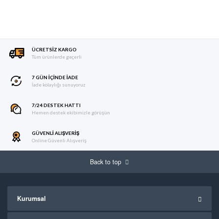
ÜCRETSIZ KARGO
Tüm ürünlerde geçerli
7 GÜN IÇINDE İADE
İade kolaylığı sunuyoruz
7/24 DESTEK HATTI
Hemen destek ekibimizle görüşün
GÜVENLI ALIŞVERIŞ
Online Güvenli Alışveriş
Back to top
Kurumsal