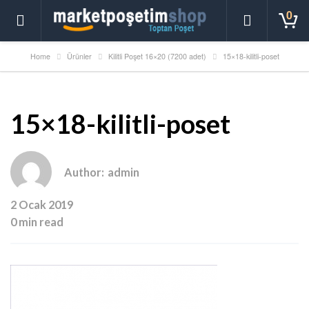
0
Home
Ürünler
Kilitli Poşet 16×20 (7200 adet)
15×18-kilitli-poset
15×18-kilitli-poset
Author:
admin
2 Ocak 2019
0 min read