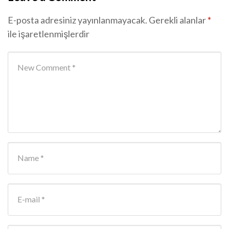
E-posta adresiniz yayınlanmayacak.
Gerekli alanlar
*
ile işaretlenmişlerdir
Your comment
*
First and Last name
*
E-mail Address
*